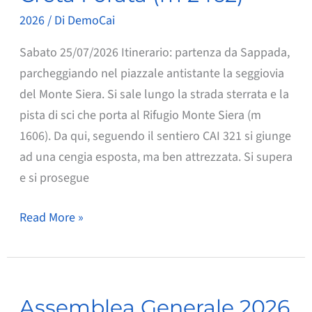
2026
/ Di
DemoCai
Sabato 25/07/2026 Itinerario: partenza da Sappada,
parcheggiando nel piazzale antistante la seggiovia
del Monte Siera. Si sale lungo la strada sterrata e la
pista di sci che porta al Rifugio Monte Siera (m
1606). Da qui, seguendo il sentiero CAI 321 si giunge
ad una cengia esposta, ma ben attrezzata. Si supera
e si prosegue
Creta
Read More »
Forata
(m
2462)
Assemblea Generale 2026