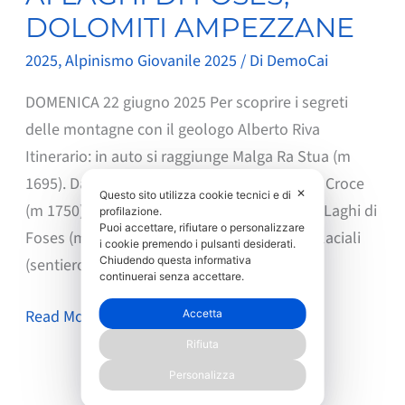
DOLOMITI AMPEZZANE
2025
,
Alpinismo Giovanile 2025
/ Di
DemoCai
DOMENICA 22 giugno 2025 Per scoprire i segreti
delle montagne con il geologo Alberto Riva
Itinerario: in auto si raggiunge Malga Ra Stua (m
1695). Da qui, strada forestale fino a Campo Croce
✕
Questo sito utilizza cookie tecnici e di
(m 1750). Poi, per sentiero CAI 26 si arriva ai Laghi di
profilazione.
Puoi accettare, rifiutare o personalizzare
Foses (m 2150). Proseguendo per placche glaciali
i cookie premendo i pulsanti desiderati.
Chiudendo questa informativa
(sentiero CAI 26) si
continuerai senza accettare.
AI
Read More »
Accetta
LAGHI
Rifiuta
DI
Personalizza
FOSES,