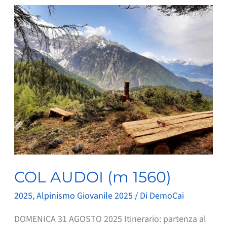
(m
2072)
COL AUDOI (m 1560)
2025
,
Alpinismo Giovanile 2025
/ Di
DemoCai
DOMENICA 31 AGOSTO 2025 Itinerario: partenza al