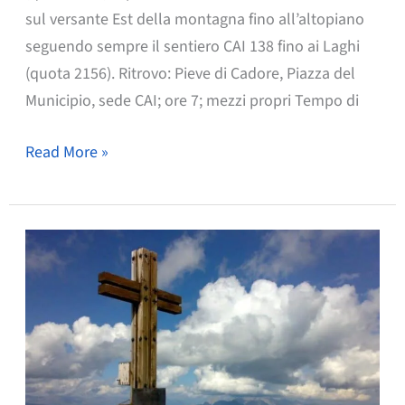
sul versante Est della montagna fino all’altopiano
seguendo sempre il sentiero CAI 138 fino ai Laghi
(quota 2156). Ritrovo: Pieve di Cadore, Piazza del
Municipio, sede CAI; ore 7; mezzi propri Tempo di
Laghi
Read More »
d’Olbe
(M
2156)